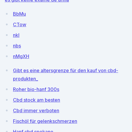
BbMu
CTow
nkI
nbs
nMgXH
Gibt es eine altersgrenze für den kauf von cbd-
produkten_
Roher bio-hanf 300s
Cbd stock am besten
Cbd immer verboten
Fischöl für gelenkschmerzen
Hanf cbd spokane