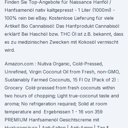
Finden Sie Top-Angebote für Naissance Hanföl /
Hanfsamenöl nativ kaltgepresst - 1 Liter (1000ml) -
100% rein bei eBay. Kostenlose Lieferung für viele
Artikel! Bio Cannabisöl: Das Hanfprodukt Cannabisöl
erklärt! Bei Haschöl bzw. THC Öl ist z.B. bekannt, dass
es zu medizinischen Zwecken mit Kokosöl vermischt
wird.
Amazon.com : Nutiva Organic, Cold-Pressed,
Unrefined, Virgin Coconut Oil from Fresh, non-GMO,
Sustainably Farmed Coconuts, 15 Fl Oz (Pack of 2) :
Grocery Cold-pressed from fresh coconuts within
two hours of chopping; Light true-coconut taste and
aroma; No refrigeration required; Solid at room
temperature and Ergebnissen 1 - 16 von 359
PREMIUM Hanfsamenöl Gesichtscreme mit
Hyaluronsäure | Anti-Falten | Anti-Aging | Tag &