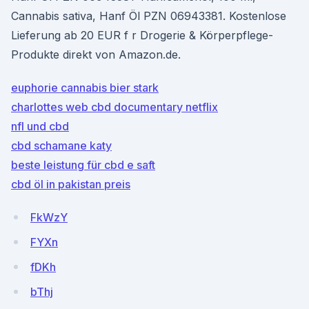
Cannabis sativa, Hanf Öl PZN 06943381. Kostenlose
Lieferung ab 20 EUR f r Drogerie & Körperpflege-
Produkte direkt von Amazon.de.
euphorie cannabis bier stark
charlottes web cbd documentary netflix
nfl und cbd
cbd schamane katy
beste leistung für cbd e saft
cbd öl in pakistan preis
FkWzY
FYXn
fDKh
bThj