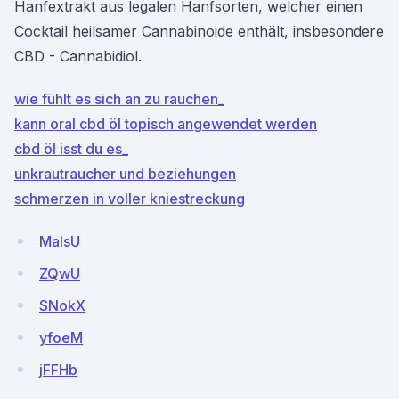
Hanfextrakt aus legalen Hanfsorten, welcher einen
Cocktail heilsamer Cannabinoide enthält, insbesondere
CBD - Cannabidiol.
wie fühlt es sich an zu rauchen_
kann oral cbd öl topisch angewendet werden
cbd öl isst du es_
unkrautraucher und beziehungen
schmerzen in voller kniestreckung
MalsU
ZQwU
SNokX
yfoeM
jFFHb