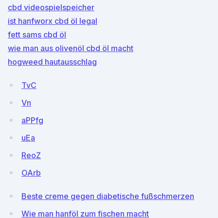
cbd videospielspeicher
ist hanfworx cbd öl legal
fett sams cbd öl
wie man aus olivenöl cbd öl macht
hogweed hautausschlag
TvC
Vn
aPPfg
uEa
ReoZ
OArb
Beste creme gegen diabetische fußschmerzen
Wie man hanföl zum fischen macht